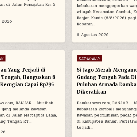
an di Jalan Pemajatan Km 5
kebakaran menggegerkan war
wilayah Kecamatan Gambut, K
Banjar, Kamis (6/8/2026) pagi
s 2026
Kobaran…
6 Agustus 2026
Posted in
AN
KEBAKARAN
an Yang Terjadi di
Si Jago Merah Mengamu
 Tengah, Hanguskan 8
Gudang Tengah Pada Din
Kerugian Capai Rp795
Puluhan Armada Damka
Dikerahkan
ws.com, BANJAR – Musibah
Damkarnews.com, BANJAR – M
n yang melanda kawasan
kebakaran kembali menghang
n di Jalan Martapura Lama,
kawasan permukiman padat p
ang Tengah RT…
di Kabupaten Banjar. Peristiw
terjadi…
026