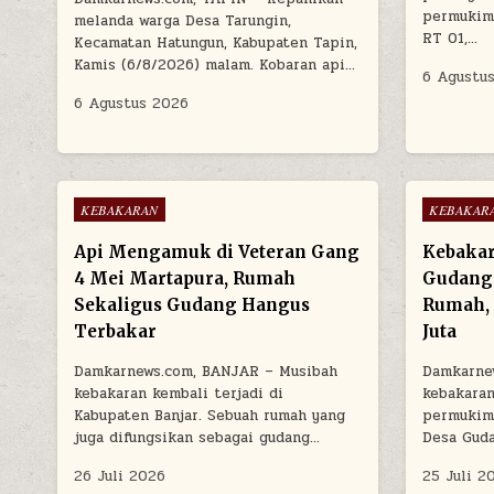
permukim
melanda warga Desa Tarungin,
RT 01,…
Kecamatan Hatungun, Kabupaten Tapin,
Kamis (6/8/2026) malam. Kobaran api…
6 Agustu
6 Agustus 2026
Posted in
Posted in
KEBAKARAN
KEBAKAR
Api Mengamuk di Veteran Gang
Kebakar
4 Mei Martapura, Rumah
Gudang
Sekaligus Gudang Hangus
Rumah, 
Terbakar
Juta
Damkarnews.com, BANJAR – Musibah
Damkarne
kebakaran kembali terjadi di
kebakara
Kabupaten Banjar. Sebuah rumah yang
permukima
juga difungsikan sebagai gudang…
Desa Gud
26 Juli 2026
25 Juli 2