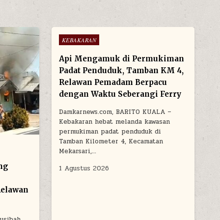
Posted in
KEBAKARAN
Api Mengamuk di Permukiman
Padat Penduduk, Tamban KM 4,
Relawan Pemadam Berpacu
dengan Waktu Seberangi Ferry
Damkarnews.com, BARITO KUALA –
Kebakaran hebat melanda kawasan
permukiman padat penduduk di
Tamban Kilometer 4, Kecamatan
Mekarsari,…
ng
1 Agustus 2026
elawan
usibah