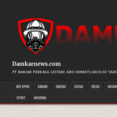
Skip to content
Damkarnews.com
PT BANJAR PERKASA LESTARI AHU-0068472.AH.01.02 TAH
ADV DPRD
BANJAR
DAERAH
SOSIAL
RELIGI
NASIO
SPORT
NASIONAL