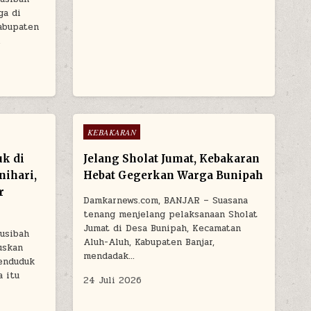
ga di
abupaten
.
Posted in
KEBAKARAN
k di
Jelang Sholat Jumat, Kebakaran
ihari,
Hebat Gegerkan Warga Bunipah
r
Damkarnews.com, BANJAR – Suasana
tenang menjelang pelaksanaan Sholat
Jumat di Desa Bunipah, Kecamatan
usibah
Aluh-Aluh, Kabupaten Banjar,
uskan
mendadak…
enduduk
a itu
24 Juli 2026