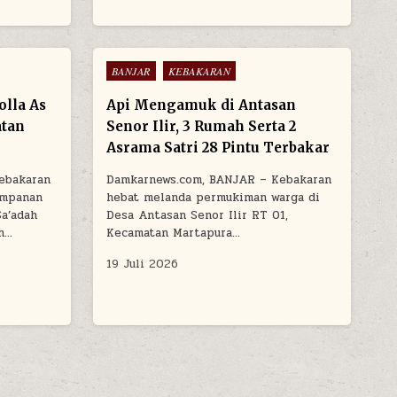
Posted in
BANJAR
KEBAKARAN
lla As
Api Mengamuk di Antasan
atan
Senor Ilir, 3 Rumah Serta 2
Asrama Satri 28 Pintu Terbakar
ebakaran
Damkarnews.com, BANJAR – Kebakaran
impanan
hebat melanda permukiman warga di
Sa’adah
Desa Antasan Senor Ilir RT 01,
an…
Kecamatan Martapura…
19 Juli 2026