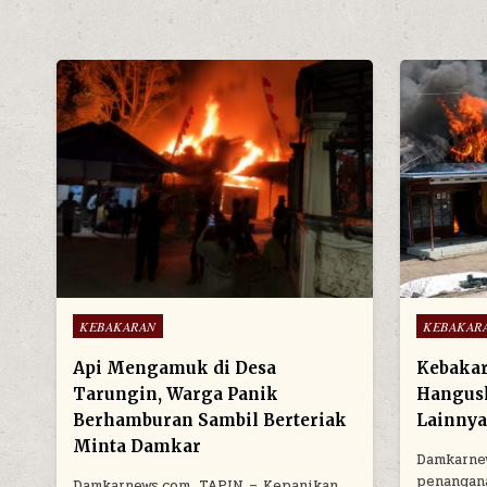
Posted in
Posted in
KEBAKARAN
KEBAKAR
Api Mengamuk di Desa
Kebakar
Tarungin, Warga Panik
Hangusk
Berhamburan Sambil Berteriak
Lainny
Minta Damkar
Damkarne
penangan
Damkarnews.com, TAPIN – Kepanikan