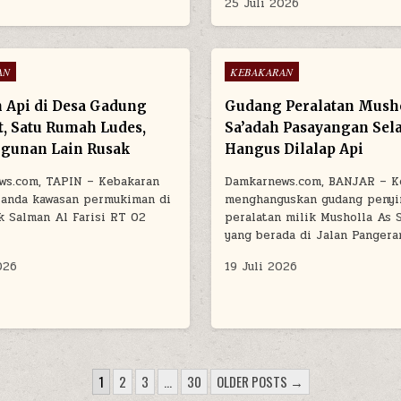
25 Juli 2026
Posted in
AN
KEBAKARAN
Api di Desa Gadung
Gudang Peralatan Musho
, Satu Rumah Ludes,
Sa’adah Pasayangan Sel
gunan Lain Rusak
Hangus Dilalap Api
ws.com, TAPIN – Kebakaran
Damkarnews.com, BANJAR – K
landa kawasan permukiman di
menghanguskan gudang peny
k Salman Al Farisi RT 02
peralatan milik Musholla As 
yang berada di Jalan Panger
026
19 Juli 2026
1
2
3
…
30
OLDER POSTS →