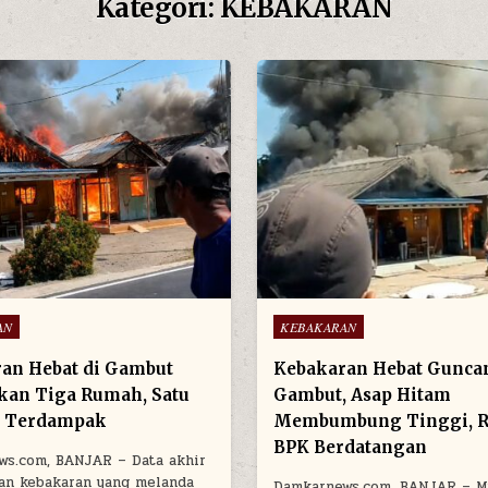
Kategori:
KEBAKARAN
Posted in
AN
KEBAKARAN
an Hebat di Gambut
Kebakaran Hebat Gunca
an Tiga Rumah, Satu
Gambut, Asap Hitam
a Terdampak
Membumbung Tinggi, R
BPK Berdatangan
ws.com, BANJAR – Data akhir
an kebakaran yang melanda
Damkarnews.com, BANJAR – M