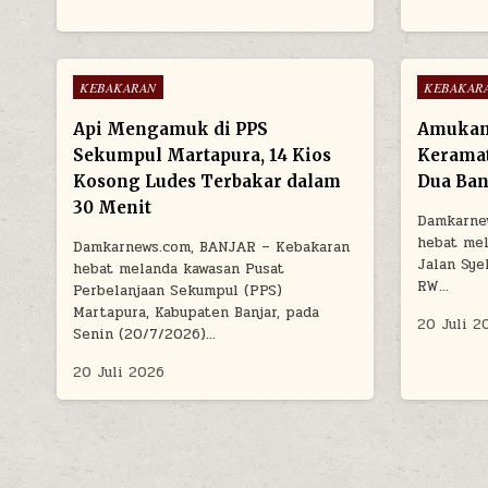
Posted in
Posted in
KEBAKARAN
KEBAKAR
Api Mengamuk di PPS
Amukan 
Sekumpul Martapura, 14 Kios
Keramat
Kosong Ludes Terbakar dalam
Dua Ban
30 Menit
Damkarne
hebat me
Damkarnews.com, BANJAR – Kebakaran
Jalan Sye
hebat melanda kawasan Pusat
RW…
Perbelanjaan Sekumpul (PPS)
Martapura, Kabupaten Banjar, pada
20 Juli 2
Senin (20/7/2026)…
20 Juli 2026
PAGINASI POS