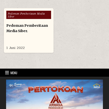
Posted in
Pedoman Pemberitaan Media
Siber
Pedoman Pemberitaan
Media Siber.
1 Juni 2022
MENU