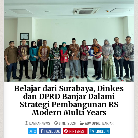
Belajar dari Surabaya, Dinkes
dan DPRD Banjar Dalami
Strategi Pembangunan RS
Modern Multi Years
POSTED IN
DAMKARNEWS
8 MEI 2026
ADV DPRD
,
BANJAR
X
FACEBOOK
PINTEREST
LINKEDIN