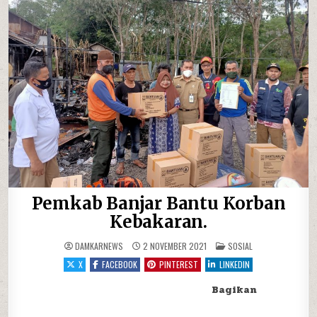
Pemkab Banjar Bantu Korban
Kebakaran.
POSTED IN
DAMKARNEWS
2 NOVEMBER 2021
SOSIAL
X
FACEBOOK
PINTEREST
LINKEDIN
Bagikan