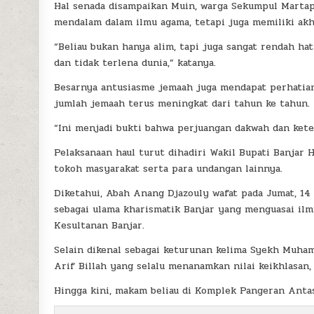
Hal senada disampaikan Muin, warga Sekumpul Martap
mendalam dalam ilmu agama, tetapi juga memiliki akh
“Beliau bukan hanya alim, tapi juga sangat rendah ha
dan tidak terlena dunia,” katanya.
Besarnya antusiasme jemaah juga mendapat perhatian 
jumlah jemaah terus meningkat dari tahun ke tahun.
“Ini menjadi bukti bahwa perjuangan dakwah dan kete
Pelaksanaan haul turut dihadiri Wakil Bupati Banjar H
tokoh masyarakat serta para undangan lainnya.
Diketahui, Abah Anang Djazouly wafat pada Jumat, 14 
sebagai ulama kharismatik Banjar yang menguasai ilmu
Kesultanan Banjar.
Selain dikenal sebagai keturunan kelima Syekh Muha
Arif Billah yang selalu menanamkan nilai keikhlasan,
Hingga kini, makam beliau di Komplek Pangeran Antas