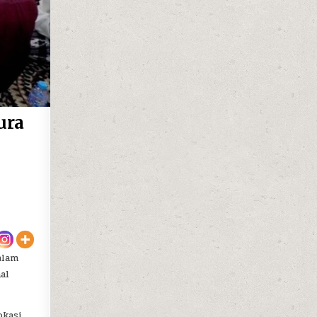
ura
alam
al
okasi