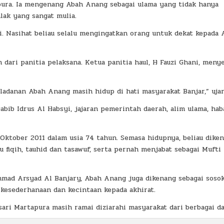
ura. Ia mengenang Abah Anang sebagai ulama yang tidak hanya
lak yang sangat mulia.
ti. Nasihat beliau selalu mengingatkan orang untuk dekat kepada 
dari panitia pelaksana. Ketua panitia haul, H Fauzi Ghani, meny
ladanan Abah Anang masih hidup di hati masyarakat Banjar,” ujar
abib Idrus Al Habsyi, jajaran pemerintah daerah, alim ulama, haba
Oktober 2011 dalam usia 74 tahun. Semasa hidupnya, beliau diken
 fiqih, tauhid dan tasawuf, serta pernah menjabat sebagai Mufti
mmad Arsyad Al Banjary, Abah Anang juga dikenang sebagai soso
 kesederhanaan dan kecintaan kepada akhirat.
ari Martapura masih ramai diziarahi masyarakat dari berbagai da