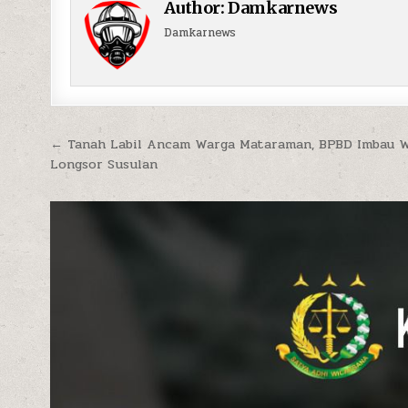
Author:
Damkarnews
Damkarnews
Navigasi pos
← Tanah Labil Ancam Warga Mataraman, BPBD Imbau 
Longsor Susulan