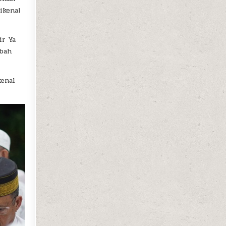
ikenal
ir Ya
Abah
kenal