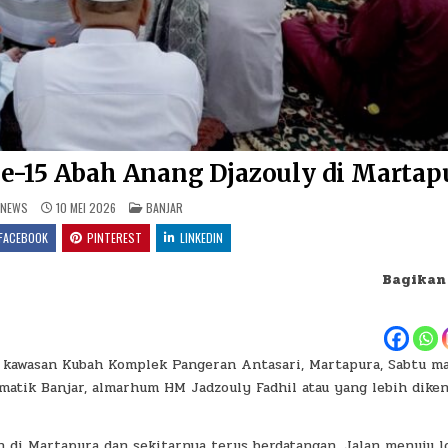
e-15 Abah Anang Djazouly di Martap
POSTED IN
RNEWS
10 MEI 2026
BANJAR
FACEBOOK
PINTEREST
LINKEDIN
Bagikan
kawasan Kubah Komplek Pangeran Antasari, Martapura, Sabtu m
matik Banjar, almarhum HM Jadzouly Fadhil atau yang lebih diken
ah di Martapura dan sekitarnya terus berdatangan. Jalan menuju l