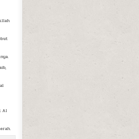
Allah
ebut
nya.
ib,
al
k Al
erah.