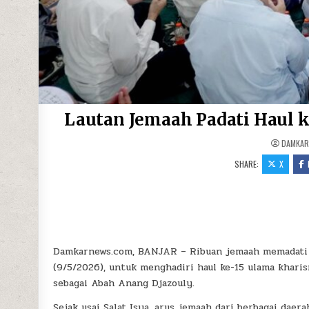
Lautan Jemaah Padati Haul k
DAMKA
SHARE:
X
Damkarnews.com, BANJAR – Ribuan jemaah memadati 
(9/5/2026), untuk menghadiri haul ke-15 ulama kharis
sebagai Abah Anang Djazouly.
Sejak usai Salat Isya, arus jemaah dari berbagai daer