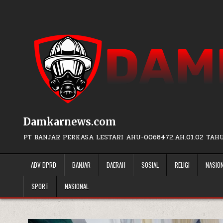
Skip to content
Damkarnews.com
PT BANJAR PERKASA LESTARI AHU-0068472.AH.01.02 TAH
ADV DPRD
BANJAR
DAERAH
SOSIAL
RELIGI
NASIO
SPORT
NASIONAL