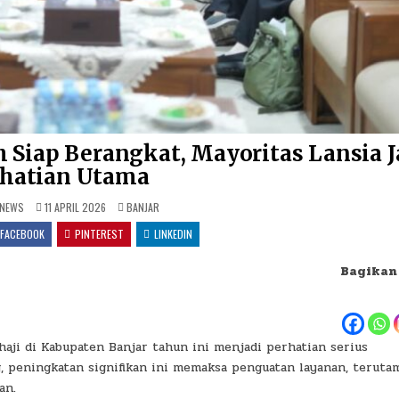
h Siap Berangkat, Mayoritas Lansia J
rhatian Utama
POSTED IN
NEWS
11 APRIL 2026
BANJAR
FACEBOOK
PINTEREST
LINKEDIN
Bagikan
ji di Kabupaten Banjar tahun ini menjadi perhatian serius
 peningkatan signifikan ini memaksa penguatan layanan, teruta
an.