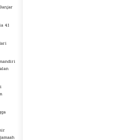
Banjar
ia 41
ari
mandiri
alan
i
um
gga
hir
 jamaah