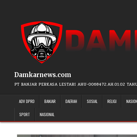
Skip to content
Damkarnews.com
PT BANJAR PERKASA LESTARI AHU-0068472.AH.01.02 TAH
ADV DPRD
BANJAR
DAERAH
SOSIAL
RELIGI
NASIO
SPORT
NASIONAL