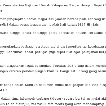
or Kementerian Haji dan Umrah Kabupaten Banjar dengan Bupati 
).
 mengungkapkan bahwa mayoritas jamaah berada pada rentang us
ndiri dalam penyelenggaraan ibadah haji tahun 1447 Hijriah.
wasa hingga lansia, sehingga perlu perhatian khusus, terutama d
 menyiapkan berbagai strategi, mulai dari monitoring kesehatan 
gi. Koordinasi antar petugas juga diperkuat agar pelayanan berj
aah dinyatakan layak berangkat. Tercatat 205 orang dalam kondis
dengan catatan pendampingan khusus. Hanya satu orang yang bel
ir tanpa celah. Seluruh dokumen, mulai dari paspor, bio-visa hin
ktif.
i dalam lima kelompok terbang (kloter) secara bertahap mulai ak
pun telah ditunjuk, termasuk tim medis yang akan mendampingi