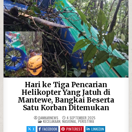
Hari ke Tiga Pencarian
Helikopter Yang Jatuh di
Mantewe, Bangkai Beserta
Satu Korban Ditemukan
DAMKARNEWS
4 SEPTEMBER 2025
POSTED IN
KECELAKAAN
,
NASIONAL
,
PERISTIWA
X
FACEBOOK
PINTEREST
LINKEDIN