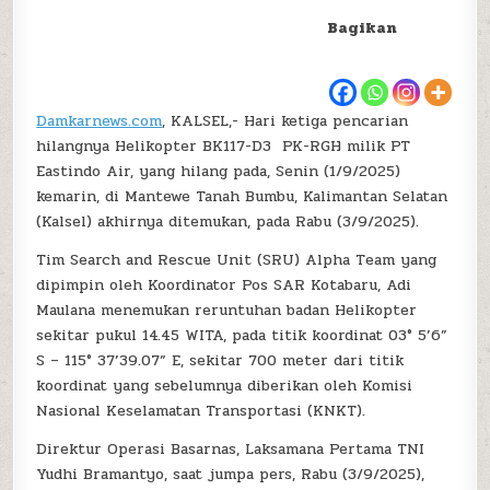
Bagikan
Damkarnews.com
, KALSEL,- Hari ketiga pencarian
hilangnya Helikopter BK117-D3 PK-RGH milik PT
Eastindo Air, yang hilang pada, Senin (1/9/2025)
kemarin, di Mantewe Tanah Bumbu, Kalimantan Selatan
(Kalsel) akhirnya ditemukan, pada Rabu (3/9/2025).
Tim Search and Rescue Unit (SRU) Alpha Team yang
dipimpin oleh Koordinator Pos SAR Kotabaru, Adi
Maulana menemukan reruntuhan badan Helikopter
sekitar pukul 14.45 WITA, pada titik koordinat 03° 5’6”
S – 115° 37’39.07” E, sekitar 700 meter dari titik
koordinat yang sebelumnya diberikan oleh Komisi
Nasional Keselamatan Transportasi (KNKT).
Direktur Operasi Basarnas, Laksamana Pertama TNI
Yudhi Bramantyo, saat jumpa pers, Rabu (3/9/2025),