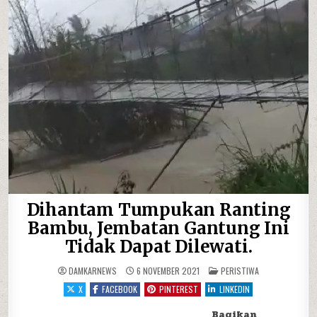
Dihantam Tumpukan Ranting
Bambu, Jembatan Gantung Ini
Tidak Dapat Dilewati.
POSTED IN
DAMKARNEWS
6 NOVEMBER 2021
PERISTIWA
X
FACEBOOK
PINTEREST
LINKEDIN
Bagikan