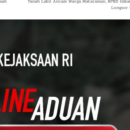
umah
Tanah Labil Ancam Warga Mataraman, BPBD Imba
Longsor 