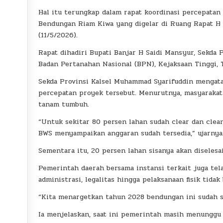
Hal itu terungkap dalam rapat koordinasi percepat
Bendungan Riam Kiwa yang digelar di Ruang Rapat H M
(11/5/2026).
Rapat dihadiri Bupati Banjar H Saidi Mansyur, Sekda 
Badan Pertanahan Nasional (BPN), Kejaksaan Tinggi, 
Sekda Provinsi Kalsel Muhammad Syarifuddin mengata
percepatan proyek tersebut. Menurutnya, masyarakat 
tanam tumbuh.
“Untuk sekitar 80 persen lahan sudah clear dan clean.
BWS menyampaikan anggaran sudah tersedia,” ujarnya
Sementara itu, 20 persen lahan sisanya akan diseles
Pemerintah daerah bersama instansi terkait juga t
administrasi, legalitas hingga pelaksanaan fisik tidak 
“Kita menargetkan tahun 2028 bendungan ini sudah se
Ia menjelaskan, saat ini pemerintah masih menunggu 