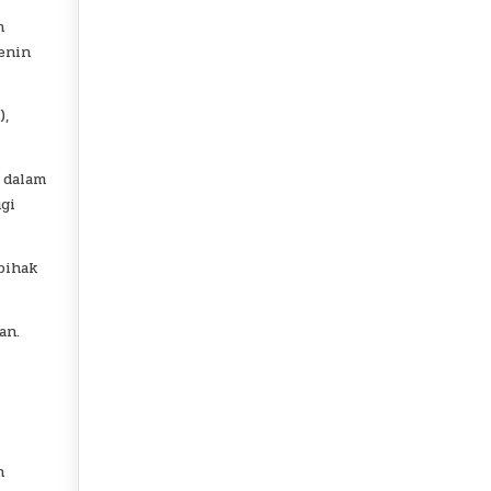
n
enin
),
 dalam
gi
pihak
an.
n