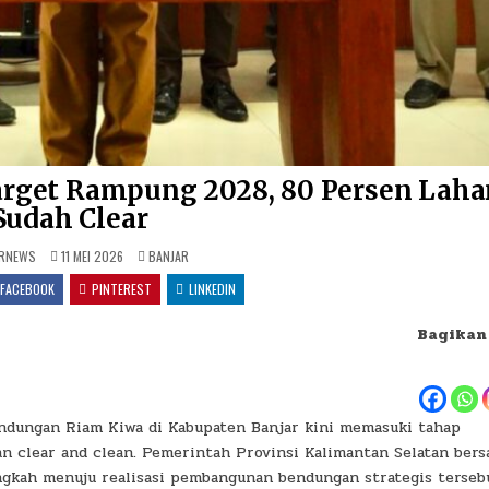
rget Rampung 2028, 80 Persen Laha
Sudah Clear
POSTED IN
RNEWS
11 MEI 2026
BANJAR
FACEBOOK
PINTEREST
LINKEDIN
Bagikan
ungan Riam Kiwa di Kabupaten Banjar kini memasuki tahap
an clear and clean. Pemerintah Provinsi Kalimantan Selatan ber
ngkah menuju realisasi pembangunan bendungan strategis terseb