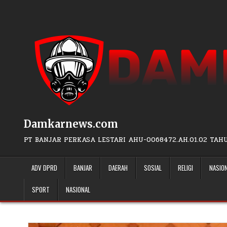
Skip to content
Damkarnews.com
PT BANJAR PERKASA LESTARI AHU-0068472.AH.01.02 TAH
ADV DPRD
BANJAR
DAERAH
SOSIAL
RELIGI
NASIO
SPORT
NASIONAL