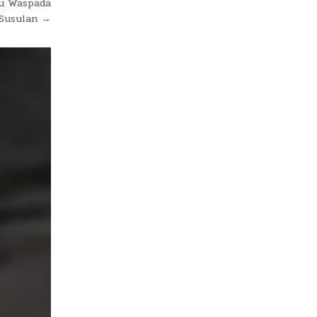
u Waspada
Susulan →