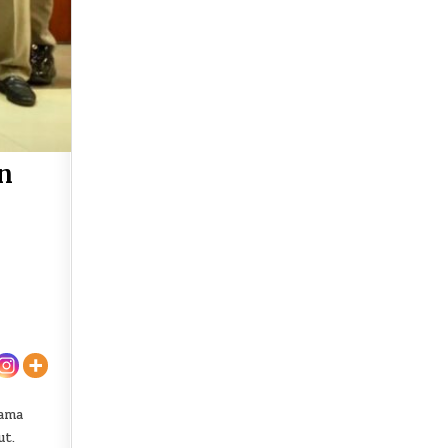
n
sama
ut.