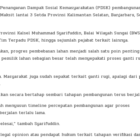
an Penanganan Dampak Sosial Kemasyarakatan (PDSK) pembanguna
aksit lantai 3 Setda Provinsi Kalimantan Selatan, Banjarbaru, S
Provinsi Kalsel Muhammad Syarifuddin, Balai Wilayah Sungai (BWS
Tim Terpadu PDSK, hingga sejumlah pejabat terkait lainnya.
kan, progres pembebasan lahan menjadi salah satu poin penting
pemilik lahan sebagian besar telah menyepakati proses ganti ru
 Masyarakat juga sudah sepakat terkait ganti rugi, apalagi dari 
.
aikan secara bertahap sembari tahapan pembangunan terus berjal
elah menyusun timeline percepatan pembangunan agar proses
berjalan terlalu lama.
lesai,” tambah Syarifuddin.
legal opinion atau pendapat hukum terkait tahapan verifikasi da